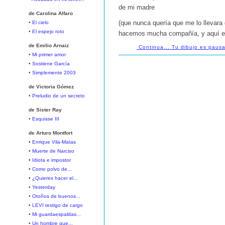
de mi madre
de Carolina Alfaro
•
El cielo
(que nunca quería que me lo llevara 
•
El espejo roto
hacemos mucha compañía, y aquí est
de Emilio Arnaiz
Continua... Tu dibujo es pausa
•
Mi primer amor
•
Sostiene García
•
Simplemente 2003
de Victoria Gómez
•
Preludio de un secreto
de Sister Ray
•
Esquisse III
de Arturo Montfort
•
Enrique Vila-Matas
•
Muerte de Narciso
•
Idiota e impostor
•
Como polvo de...
•
¿Quieres hacer el...
•
Yesterday
•
Otoños de buenos...
•
LEVI testigo de cargo
•
Mi guardaespaldas...
•
Un hombre que...