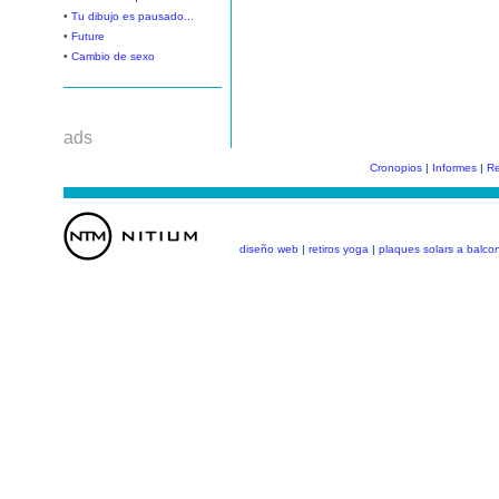
•
Tu dibujo es pausado...
•
Future
•
Cambio de sexo
ads
Cronopios
|
Informes
|
Re
diseño web
|
retiros yoga
|
plaques solars a balco