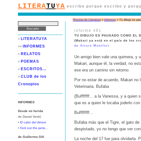
LITERA
TU
YA
escribo porque escribo y porqu
Revista de Literatura
»
Informes
» Tu dibujo es pau
informe 481
TU DIBUJO ES PAUSADO COMO EL 
LITERATUYA
>
(Makari ya está en el país de los cr
INFORMES
de Arturo Montfort
>>
RELATOS
>
Un amigo bien vale una quimera, y un
POEMAS
>
Makari, aunque él, la verdad, no e
ESCRITOS...
>
ese era un camino sin retorno.
CLUB de los
>
Por no estar de acuerdo, Makari no 
Cronopios
Veterinaria. Bufaba
(Bufffffff... a la Vanessa, y a quien 
INFORMES
que es a quien le tocaba joderlo con t
Desde mi herida
Buffffffff...
de Daniel Verdú
Bufaba más que el Tigre, el gato de 
•
El calor del dinero
•
Kick out the jams...
despistado, yo no tengo que ver con 
de Guillermo Gill
La noche del 17 fue para olvidarla. 