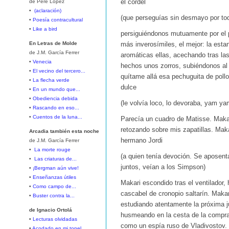
de Pere López
el cordel
•
(aclaración)
(que perseguías sin desmayo por to
•
Poesía contracultural
•
Like a bird
persiguiéndonos mutuamente por el p
En Letras de Molde
más inverosímiles, el mejor: la estan
de J.M. García Ferrer
aromáticas ellas, acechando tras la
•
Venecia
hechos unos zorros, subiéndonos al á
•
El vecino del tercero...
quítame allá esa pechuguita de poll
•
La flecha verde
dulce
•
En un mundo que...
•
Obediencia debida
(le volvía loco, lo devoraba, yam y
•
Rascando en eso...
•
Cuentos de la luna...
Parecía un cuadro de Matisse. Makari
retozando sobre mis zapatillas. Mak
Arcadia también esta noche
hermano Jordi
de J.M. García Ferrer
•
La morte rouge
(a quien tenía devoción. Se aposenta
•
Las criaturas de...
juntos, veían a los Simpson)
•
¡Bergman aún vive!
•
Enseñanzas útiles
Makari escondido tras el ventilador,
•
Como campo de...
cascabel de cronopio saltarín. Makar
•
Buster contra la...
estudiando atentamente la próxima ju
de Ignacio Ortolá
husmeando en la cesta de la compra
•
Lecturas olvidadas
como un espía ruso de Vladivostov. 
•
Acodado en mi tonel...