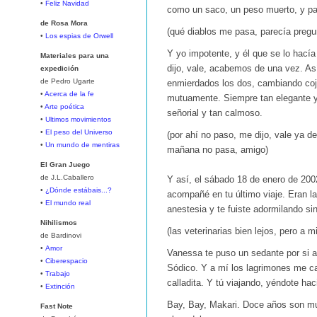
•
Feliz Navidad
como un saco, un peso muerto, y pa
de Rosa Mora
(qué diablos me pasa, parecía pregu
•
Los espias de Orwell
Y yo impotente, y él que se lo hacía
Materiales para una
dijo, vale, acabemos de una vez. A
expedición
de Pedro Ugarte
enmierdados los dos, cambiando coji
•
Acerca de la fe
mutuamente. Siempre tan elegante y 
•
Arte poética
señorial y tan calmoso.
•
Ultimos movimientos
•
El peso del Universo
(por ahí no paso, me dijo, vale ya d
•
Un mundo de mentiras
mañana no pasa, amigo)
El Gran Juego
de J.L.Caballero
Y así, el sábado 18 de enero de 200
•
¿Dónde estábais...?
acompañé en tu último viaje. Eran l
•
El mundo real
anestesia y te fuiste adormilando si
Nihilismos
(las veterinarias bien lejos, pero a m
de Bardinovi
•
Amor
Vanessa te puso un sedante por si a
•
Ciberespacio
Sódico. Y a mí los lagrimones me c
•
Trabajo
calladita. Y tú viajando, yéndote hac
•
Extinción
Bay, Bay, Makari. Doce años son m
Fast Note