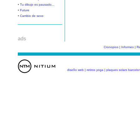
•
Tu dibujo es pausado...
•
Future
•
Cambio de sexo
ads
Cronopios
|
Informes
|
Re
diseño web
|
retiros yoga
|
plaques solars barcelo