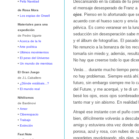
Descansando en la cábala de tu pre
•
Feliz Navidad
el mensaje desesperado de Franz a 
de Rosa Mora
ojos
. Pienso en lo afortunado que s
•
Los espias de Orwell
acuerdo con el hueso sacro y envía
Materiales para una
pélvica. Es como veranear en la luna
expedición
seducción sin desesperación sabe me
de Pedro Ugarte
y el álbum de fotografías. El pasado
•
Acerca de la fe
•
Arte poética
No renuncio a la bonanza de los recu
•
Ultimos movimientos
tomarla sin miedo y, además, result
•
El peso del Universo
No hay que creerse todo lo que dice
•
Un mundo de mentiras
Verás… durante mucho tiempo pensé
El Gran Juego
no hay problemas. Siempre está ahí, 
de J.L.Caballero
futuro, sin embargo siempre me lo ca
•
¿Dónde estábais...?
•
El mundo real
del Future, y me acerqué, y te di un 
besé los ojos, esos ojos sombreados
Nihilismos
tanto mar y sin abismo. En realidad b
de Bardinovi
•
Amor
Atrapé ese instante con el puño co
•
Ciberespacio
bien, difícilmente volverás a descubr
•
Trabajo
amigo y estuviera otra vez donde de
•
Extinción
porosa, azul y rosa, con nubes de c
Fast Note
regordetes revoloteando, plis plas, 