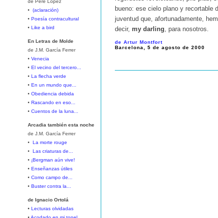
de Pere López
bueno: ese cielo plano y recortable
•
(aclaración)
juventud que, afortunadamente, hem
•
Poesía contracultural
•
Like a bird
decir,
my darling
, para nosotros.
En Letras de Molde
de Artur Montfort
Barcelona, 5 de agosto de 2000
de J.M. García Ferrer
•
Venecia
•
El vecino del tercero...
•
La flecha verde
•
En un mundo que...
•
Obediencia debida
•
Rascando en eso...
•
Cuentos de la luna...
Arcadia también esta noche
de J.M. García Ferrer
•
La morte rouge
•
Las criaturas de...
•
¡Bergman aún vive!
•
Enseñanzas útiles
•
Como campo de...
•
Buster contra la...
de Ignacio Ortolá
•
Lecturas olvidadas
•
Acodado en mi tonel...