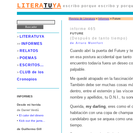
LITERA
TU
YA
escribo porque escribo y porqu
Revista de Literatura
»
Informes
» Future
informe 465
FUTURE
LITERATUYA
>
(Después de tanto tiempo)
INFORMES
de Arturo Montfort
>>
RELATOS
Cuando abrí la puerta del Future y t
>
en esa postura accidental que tant
POEMAS
>
encuentro todavía fuera un deseo c
ESCRITOS...
>
palpable.
CLUB de los
>
Me quedé atrapado en la fascinación
Cronopios
También debe ser muchas cosas más
dentro, entre el esternón y las vísce
INFORMES
nombre y apellidos, tu D.N.I., tu son
Desde mi herida
Querida,
my darling
, eres como el 
de Daniel Verdú
habitación con una copa de champan
•
El calor del dinero
candelabro que se arquea como una 
•
Kick out the jams...
tiempo.
de Guillermo Gill