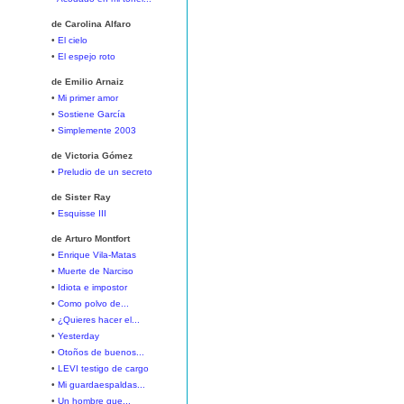
de Carolina Alfaro
•
El cielo
•
El espejo roto
de Emilio Arnaiz
•
Mi primer amor
•
Sostiene García
•
Simplemente 2003
de Victoria Gómez
•
Preludio de un secreto
de Sister Ray
•
Esquisse III
de Arturo Montfort
•
Enrique Vila-Matas
•
Muerte de Narciso
•
Idiota e impostor
•
Como polvo de...
•
¿Quieres hacer el...
•
Yesterday
•
Otoños de buenos...
•
LEVI testigo de cargo
•
Mi guardaespaldas...
•
Un hombre que...