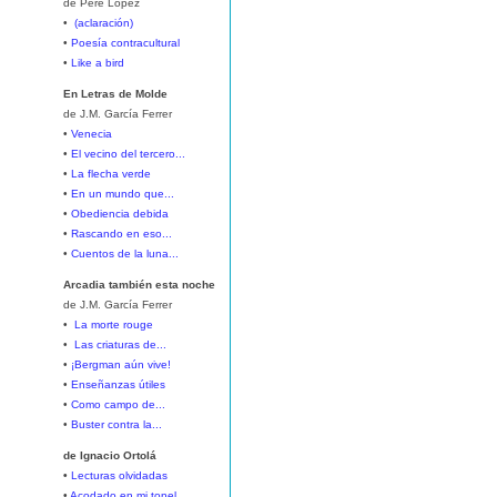
de Pere López
•
(aclaración)
•
Poesía contracultural
•
Like a bird
En Letras de Molde
de J.M. García Ferrer
•
Venecia
•
El vecino del tercero...
•
La flecha verde
•
En un mundo que...
•
Obediencia debida
•
Rascando en eso...
•
Cuentos de la luna...
Arcadia también esta noche
de J.M. García Ferrer
•
La morte rouge
•
Las criaturas de...
•
¡Bergman aún vive!
•
Enseñanzas útiles
•
Como campo de...
•
Buster contra la...
de Ignacio Ortolá
•
Lecturas olvidadas
•
Acodado en mi tonel...