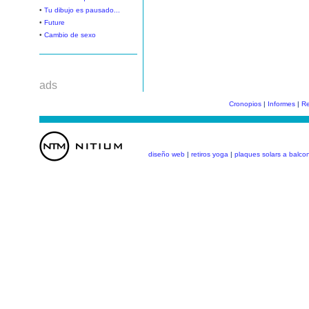
•
Tu dibujo es pausado...
•
Future
•
Cambio de sexo
ads
Cronopios
|
Informes
|
Re
diseño web
|
retiros yoga
|
plaques solars a balco