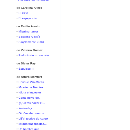
de Carolina Alfaro
•
El cielo
•
El espejo roto
de Emilio Arnaiz
•
Mi primer amor
•
Sostiene García
•
Simplemente 2003
de Victoria Gómez
•
Preludio de un secreto
de Sister Ray
•
Esquisse III
de Arturo Montfort
•
Enrique Vila-Matas
•
Muerte de Narciso
•
Idiota e impostor
•
Como polvo de...
•
¿Quieres hacer el...
•
Yesterday
•
Otoños de buenos...
•
LEVI testigo de cargo
•
Mi guardaespaldas...
•
Un hombre que...