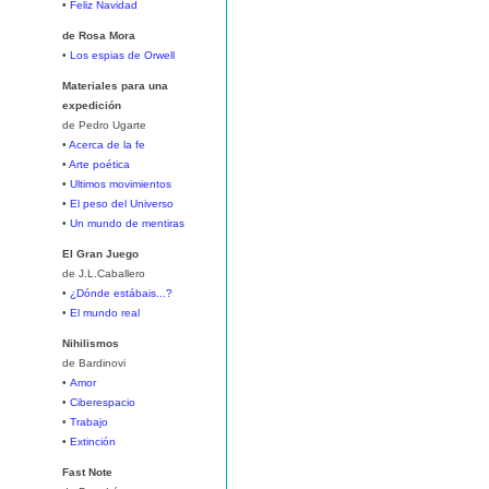
•
Feliz Navidad
de Rosa Mora
•
Los espias de Orwell
Materiales para una
expedición
de Pedro Ugarte
•
Acerca de la fe
•
Arte poética
•
Ultimos movimientos
•
El peso del Universo
•
Un mundo de mentiras
El Gran Juego
de J.L.Caballero
•
¿Dónde estábais...?
•
El mundo real
Nihilismos
de Bardinovi
•
Amor
•
Ciberespacio
•
Trabajo
•
Extinción
Fast Note