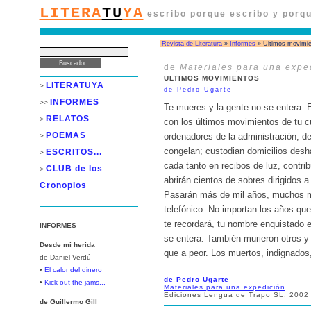
LITERA
TU
YA
escribo porque escribo y porqu
Revista de Literatura
»
Informes
» Ultimos movimie
de
Materiales para una expe
ULTIMOS MOVIMIENTOS
LITERATUYA
>
de Pedro Ugarte
INFORMES
>>
Te mueres y la gente no se entera. 
RELATOS
>
con los últimos movimientos de tu c
POEMAS
>
ordenadores de la administración, de 
congelan; custodian domicilios desh
ESCRITOS...
>
cada tanto en recibos de luz, contri
CLUB de los
>
abrirán cientos de sobres dirigidos 
Cronopios
Pasarán más de mil años, muchos má
telefónico. No importan los años qu
te recordará, tu nombre enquistado e
INFORMES
se entera. También murieron otros y
Desde mi herida
que a peor. Los muertos, indignados
de Daniel Verdú
•
El calor del dinero
de Pedro Ugarte
•
Kick out the jams...
Materiales para una expedición
Ediciones Lengua de Trapo SL, 2002
de Guillermo Gill