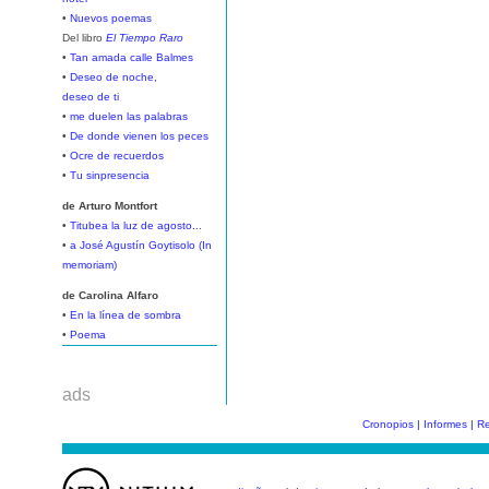
•
Nuevos poemas
Del libro
El Tiempo Raro
•
Tan amada calle Balmes
•
Deseo de noche,
deseo de ti
•
me duelen las palabras
•
De donde vienen los peces
•
Ocre de recuerdos
•
Tu sinpresencia
de Arturo Montfort
•
Titubea la luz de agosto...
•
a José Agustín Goytisolo (In
memoriam)
de Carolina Alfaro
•
En la línea de sombra
•
Poema
ads
Cronopios
|
Informes
|
Re