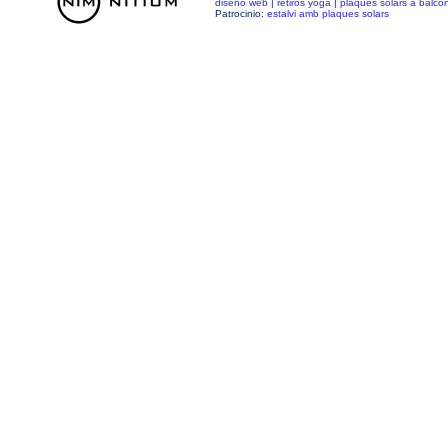
diseño web
|
retiros yoga
|
plaques solars a balco
Patrocinio:
estalvi amb plaques solars