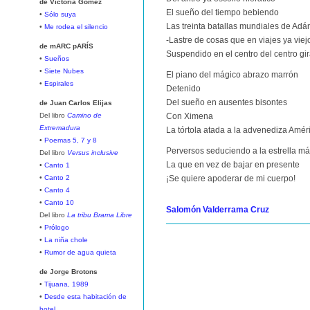
de Victoria Gómez
El sueño del tiempo bebiendo
•
Sólo suya
Las treinta batallas mundiales de Adá
•
Me rodea el silencio
-Lastre de cosas que en viajes ya viej
de mARC pARÍS
Suspendido en el centro del centro gi
•
Sueños
•
Siete Nubes
El piano del mágico abrazo marrón
•
Espirales
Detenido
Del sueño en ausentes bisontes
de Juan Carlos Elijas
Del libro
Camino de
Con Ximena
Extremadura
La tórtola atada a la advenediza Amér
•
Poemas 5, 7 y 8
Perversos seduciendo a la estrella má
Del libro
Versus inclusive
La que en vez de bajar en presente
•
Canto 1
•
Canto 2
¡Se quiere apoderar de mi cuerpo!
•
Canto 4
•
Canto 10
Salomón Valderrama Cruz
Del libro
La tribu Brama Libre
•
Prólogo
•
La niña chole
•
Rumor de agua quieta
de Jorge Brotons
•
Tijuana, 1989
•
Desde esta habitación de
hotel