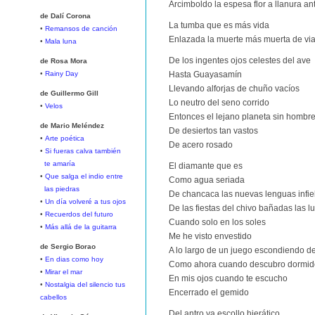
Arcimboldo la espesa flor a llanura an
de Dalí Corona
La tumba que es más vida
•
Remansos de canción
Enlazada la muerte más muerta de viaj
•
Mala luna
De los ingentes ojos celestes del ave
de Rosa Mora
•
Rainy Day
Hasta Guayasamín
Llevando alforjas de chuño vacíos
de Guillermo Gill
Lo neutro del seno corrido
•
Velos
Entonces el lejano planeta sin hombr
de Mario Meléndez
De desiertos tan vastos
•
Arte poética
De acero rosado
•
Si fueras calva también
te amaría
El diamante que es
•
Que salga el indio entre
Como agua seriada
las piedras
De chancaca las nuevas lenguas infie
•
Un día volveré a tus ojos
De las fiestas del chivo bañadas las 
•
Recuerdos del futuro
Cuando solo en los soles
•
Más allá de la guitarra
Me he visto envestido
de Sergio Borao
A lo largo de un juego escondiendo 
•
En dias como hoy
Como ahora cuando descubro dormid
•
Mirar el mar
En mis ojos cuando te escucho
•
Nostalgia del silencio tus
Encerrado el gemido
cabellos
Del antro ya escollo hierático