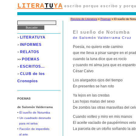
LITERA
TU
YA
escribo porque escribo y porqu
Revista de Literatura
»
Poemas
» El sueño de Not
El sueño de Notumba
LITERATUYA
>
de Salomón Valderrama Cruz
INFORMES
>
Poesía, no quiero este camino
RELATOS
>
que me lleva a pisar sangre en el pra
cuando la luna dice que es rocío
POEMAS
>>
y cuando mi alma jura que es espanto
ESCRITOS...
>
César Calvo
CLUB de los
>
Los alargados ojos del tiempo
Cronopios
En presentes se han roto
Ya lejos en las crestas
POEMAS
Las hojas malas del sexo
de Salomón Valderrama
De zombis las otras maravillas del cel
•
El sueño de Notumba
Cuando volteo y miro en mis manos
•
Un cuadrado desnudo
El aceite vaciado de paupérrimos velo
para mi selva
La parcela de un otoño soñando la a
•
Facción de imperdido
al arte