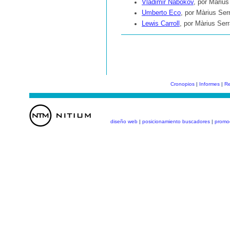
Vladimir Nabokov
, por Màrius
Umberto Eco
, por Màrius Ser
Lewis Carroll
, por Màrius Ser
Cronopios
|
Informes
|
Re
diseño web
|
posicionamiento buscadores
|
promo