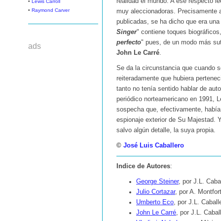
realidad el mundo. A ese respecto le
•
Lewis Carroll
•
Raymond Carver
muy aleccionadoras. Precisamente a 
publicadas, se ha dicho que era una 
Singer
" contiene toques biográficos
perfecto
" pues, de un modo más suti
ads
John Le Carré
.
Se da la circunstancia que cuando s
reiteradamente que hubiera perteneci
tanto no tenía sentido hablar de aut
periódico norteamericano en 1991, Le
sospecha que, efectivamente, había t
espionaje exterior de Su Majestad. Y
salvo algún detalle, la suya propia.
©
José Luis Caballero
Indice de Autores
:
George Steiner
, por J.L. Caba
Julio Cortazar
, por A. Montfor
Umberto Eco
, por J.L. Caball
John Le Carré
, por J.L. Cabal