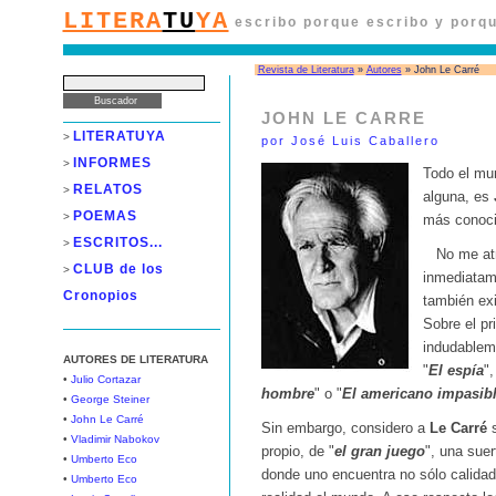
LITERA
TU
YA
escribo porque escribo y porqu
Revista de Literatura
»
Autores
» John Le Carré
JOHN LE CARRE
LITERATUYA
>
por José Luis Caballero
INFORMES
>
Todo el mun
RELATOS
>
alguna, es
POEMAS
>
más conoci
ESCRITOS...
>
No me atre
CLUB de los
>
inmediatame
Cronopios
también ex
Sobre el pr
indudablem
AUTORES DE LITERATURA
"
El espía
",
•
Julio Cortazar
hombre
" o "
El americano impasib
•
George Steiner
•
John Le Carré
Sin embargo, considero a
Le Carré
s
•
Vladimir Nabokov
propio, de "
el gran juego
", una suer
•
Umberto Eco
donde uno encuentra no sólo calidad 
•
Umberto Eco